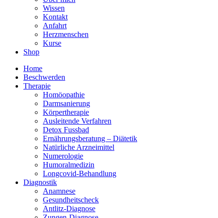
Wissen
Kontakt
Anfahrt
Herzmenschen
Kurse
Shop
Home
Beschwerden
Therapie
Homöopathie
Darmsanierung
Körpertherapie
Ausleitende Verfahren
Detox Fussbad
Ernährungsberatung – Diätetik
Natürliche Arzneimittel
Numerologie
Humoralmedizin
Longcovid-Behandlung
Diagnostik
Anamnese
Gesundheitscheck
Antlitz-Diagnose
Zungen-Diagnose