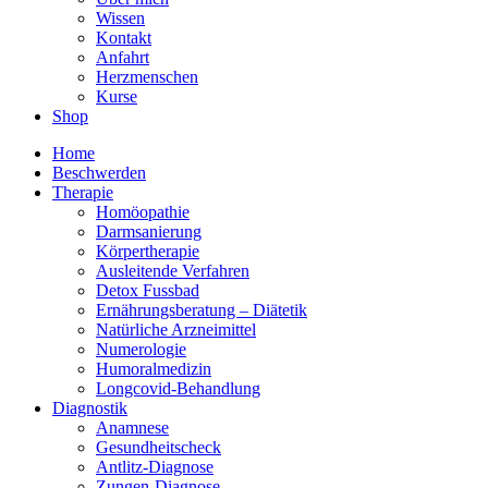
Wissen
Kontakt
Anfahrt
Herzmenschen
Kurse
Shop
Home
Beschwerden
Therapie
Homöopathie
Darmsanierung
Körpertherapie
Ausleitende Verfahren
Detox Fussbad
Ernährungsberatung – Diätetik
Natürliche Arzneimittel
Numerologie
Humoralmedizin
Longcovid-Behandlung
Diagnostik
Anamnese
Gesundheitscheck
Antlitz-Diagnose
Zungen-Diagnose