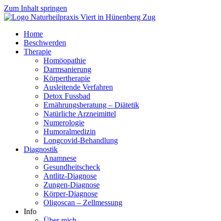
Zum Inhalt springen
Home
Beschwerden
Therapie
Homöopathie
Darmsanierung
Körpertherapie
Ausleitende Verfahren
Detox Fussbad
Ernährungsberatung – Diätetik
Natürliche Arzneimittel
Numerologie
Humoralmedizin
Longcovid-Behandlung
Diagnostik
Anamnese
Gesundheitscheck
Antlitz-Diagnose
Zungen-Diagnose
Körper-Diagnose
Oligoscan – Zellmessung
Info
Über mich