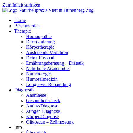
Zum Inhalt springen
Home
Beschwerden
Therapie
Homöopathie
Darmsanierung
Körpertherapie
Ausleitende Verfahren
Detox Fussbad
Ernährungsberatung – Diätetik
Natürliche Arzneimittel
Numerologie
Humoralmedizin
Longcovid-Behandlung
Diagnostik
Anamnese
Gesundheitscheck
Antlitz-Diagnose
Zungen-Diagnose
Körper-Diagnose
Oligoscan – Zellmessung
Info
Über mich