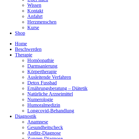
Wissen
Kontakt
Anfahrt
Herzmenschen
Kurse
Shop
Home
Beschwerden
Therapie
Homöopathie
Darmsanierung
Körpertherapie
Ausleitende Verfahren
Detox Fussbad
Ernährungsberatung – Diätetik
Natürliche Arzneimittel
Numerologie
Humoralmedizin
Longcovid-Behandlung
Diagnostik
Anamnese
Gesundheitscheck
Antlitz-Diagnose
Zungen-Diagnose