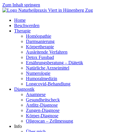
Zum Inhalt springen
Home
Beschwerden
Therapie
Homöopathie
Darmsanierung
Körpertherapie
Ausleitende Verfahren
Detox Fussbad
Ernährungsberatung – Diätetik
Natürliche Arzneimittel
Numerologie
Humoralmedizin
Longcovid-Behandlung
Diagnostik
Anamnese
Gesundheitscheck
Antlitz-Diagnose
Zungen-Diagnose
Körper-Diagnose
Oligoscan – Zellmessung
Info
Über mich