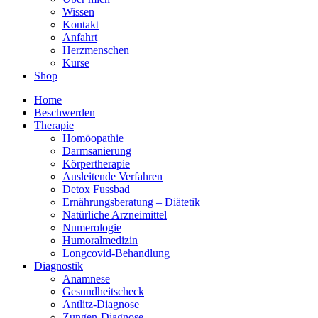
Wissen
Kontakt
Anfahrt
Herzmenschen
Kurse
Shop
Home
Beschwerden
Therapie
Homöopathie
Darmsanierung
Körpertherapie
Ausleitende Verfahren
Detox Fussbad
Ernährungsberatung – Diätetik
Natürliche Arzneimittel
Numerologie
Humoralmedizin
Longcovid-Behandlung
Diagnostik
Anamnese
Gesundheitscheck
Antlitz-Diagnose
Zungen-Diagnose