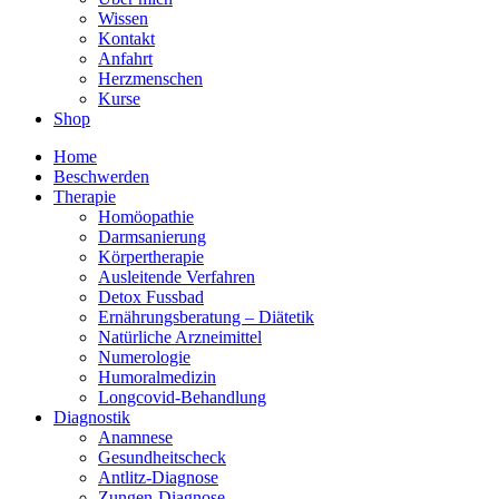
Wissen
Kontakt
Anfahrt
Herzmenschen
Kurse
Shop
Home
Beschwerden
Therapie
Homöopathie
Darmsanierung
Körpertherapie
Ausleitende Verfahren
Detox Fussbad
Ernährungsberatung – Diätetik
Natürliche Arzneimittel
Numerologie
Humoralmedizin
Longcovid-Behandlung
Diagnostik
Anamnese
Gesundheitscheck
Antlitz-Diagnose
Zungen-Diagnose