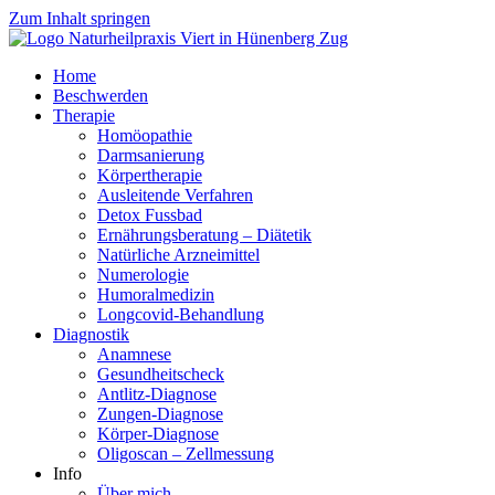
Zum Inhalt springen
Home
Beschwerden
Therapie
Homöopathie
Darmsanierung
Körpertherapie
Ausleitende Verfahren
Detox Fussbad
Ernährungsberatung – Diätetik
Natürliche Arzneimittel
Numerologie
Humoralmedizin
Longcovid-Behandlung
Diagnostik
Anamnese
Gesundheitscheck
Antlitz-Diagnose
Zungen-Diagnose
Körper-Diagnose
Oligoscan – Zellmessung
Info
Über mich