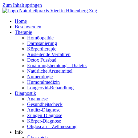
Zum Inhalt springen
Home
Beschwerden
Therapie
Homöopathie
Darmsanierung
Körpertherapie
Ausleitende Verfahren
Detox Fussbad
Ernährungsberatung – Diätetik
Natürliche Arzneimittel
Numerologie
Humoralmedizin
Longcovid-Behandlung
Diagnostik
Anamnese
Gesundheitscheck
Antlitz-Diagnose
Zungen-Diagnose
Körper-Diagnose
Oligoscan – Zellmessung
Info
Über mich