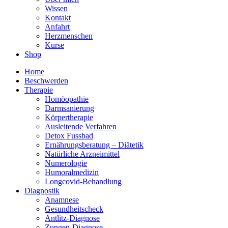
Wissen
Kontakt
Anfahrt
Herzmenschen
Kurse
Shop
Home
Beschwerden
Therapie
Homöopathie
Darmsanierung
Körpertherapie
Ausleitende Verfahren
Detox Fussbad
Ernährungsberatung – Diätetik
Natürliche Arzneimittel
Numerologie
Humoralmedizin
Longcovid-Behandlung
Diagnostik
Anamnese
Gesundheitscheck
Antlitz-Diagnose
Zungen-Diagnose