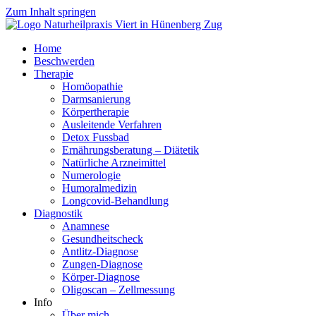
Zum Inhalt springen
Home
Beschwerden
Therapie
Homöopathie
Darmsanierung
Körpertherapie
Ausleitende Verfahren
Detox Fussbad
Ernährungsberatung – Diätetik
Natürliche Arzneimittel
Numerologie
Humoralmedizin
Longcovid-Behandlung
Diagnostik
Anamnese
Gesundheitscheck
Antlitz-Diagnose
Zungen-Diagnose
Körper-Diagnose
Oligoscan – Zellmessung
Info
Über mich