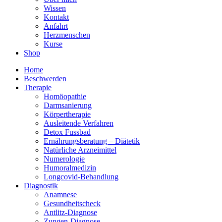
Wissen
Kontakt
Anfahrt
Herzmenschen
Kurse
Shop
Home
Beschwerden
Therapie
Homöopathie
Darmsanierung
Körpertherapie
Ausleitende Verfahren
Detox Fussbad
Ernährungsberatung – Diätetik
Natürliche Arzneimittel
Numerologie
Humoralmedizin
Longcovid-Behandlung
Diagnostik
Anamnese
Gesundheitscheck
Antlitz-Diagnose
Zungen-Diagnose