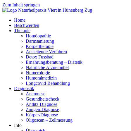
Zum Inhalt springen
Home
Beschwerden
Therapie
Homöopathie
Darmsanierung
Körpertherapie
Ausleitende Verfahren
Detox Fussbad
Ernährungsberatung – Diätetik
Natürliche Arzneimittel
Numerologie
Humoralmedizin
Longcovid-Behandlung
Diagnostik
Anamnese
Gesundheitscheck
Antlitz-Diagnose
Zungen-Diagnose
Körper-Diagnose
Oligoscan – Zellmessung
Info
Über mich