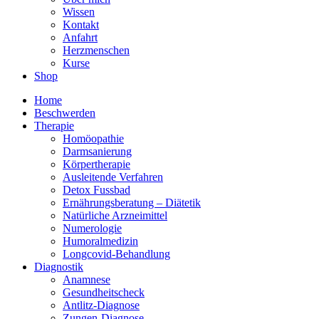
Wissen
Kontakt
Anfahrt
Herzmenschen
Kurse
Shop
Home
Beschwerden
Therapie
Homöopathie
Darmsanierung
Körpertherapie
Ausleitende Verfahren
Detox Fussbad
Ernährungsberatung – Diätetik
Natürliche Arzneimittel
Numerologie
Humoralmedizin
Longcovid-Behandlung
Diagnostik
Anamnese
Gesundheitscheck
Antlitz-Diagnose
Zungen-Diagnose