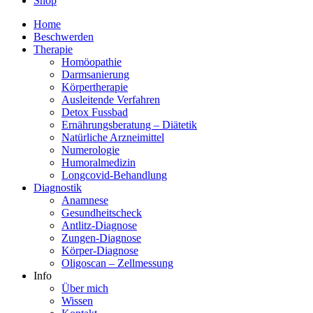
Shop
Home
Beschwerden
Therapie
Homöopathie
Darmsanierung
Körpertherapie
Ausleitende Verfahren
Detox Fussbad
Ernährungsberatung – Diätetik
Natürliche Arzneimittel
Numerologie
Humoralmedizin
Longcovid-Behandlung
Diagnostik
Anamnese
Gesundheitscheck
Antlitz-Diagnose
Zungen-Diagnose
Körper-Diagnose
Oligoscan – Zellmessung
Info
Über mich
Wissen