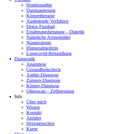
Homöopathie
Darmsanierung
Körpertherapie
Ausleitende Verfahren
Detox Fussbad
Ernährungsberatung – Diätetik
Natürliche Arzneimittel
Numerologie
Humoralmedizin
Longcovid-Behandlung
Diagnostik
Anamnese
Gesundheitscheck
Antlitz-Diagnose
Zungen-Diagnose
Körper-Diagnose
Oligoscan – Zellmessung
Info
Über mich
Wissen
Kontakt
Anfahrt
Herzmenschen
Kurse