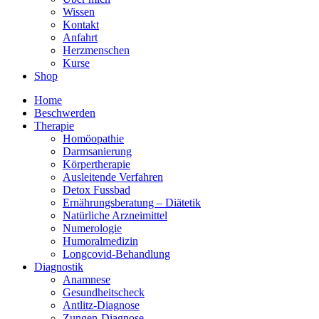
Wissen
Kontakt
Anfahrt
Herzmenschen
Kurse
Shop
Home
Beschwerden
Therapie
Homöopathie
Darmsanierung
Körpertherapie
Ausleitende Verfahren
Detox Fussbad
Ernährungsberatung – Diätetik
Natürliche Arzneimittel
Numerologie
Humoralmedizin
Longcovid-Behandlung
Diagnostik
Anamnese
Gesundheitscheck
Antlitz-Diagnose
Zungen-Diagnose