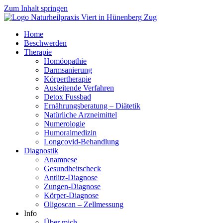
Zum Inhalt springen
Home
Beschwerden
Therapie
Homöopathie
Darmsanierung
Körpertherapie
Ausleitende Verfahren
Detox Fussbad
Ernährungsberatung – Diätetik
Natürliche Arzneimittel
Numerologie
Humoralmedizin
Longcovid-Behandlung
Diagnostik
Anamnese
Gesundheitscheck
Antlitz-Diagnose
Zungen-Diagnose
Körper-Diagnose
Oligoscan – Zellmessung
Info
Über mich